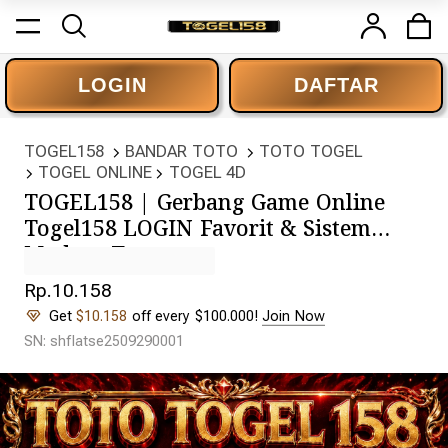
LOGIN
DAFTAR
TOGEL158
BANDAR TOTO
TOTO TOGEL
TOGEL ONLINE
TOGEL 4D
TOGEL158 | Gerbang Game Online
Togel158 LOGIN Favorit & Sistem
Modern Terpercaya
Rp.10.158
Get
$10.158
off every $100.000!
Join Now
SN: shflatse2509290001