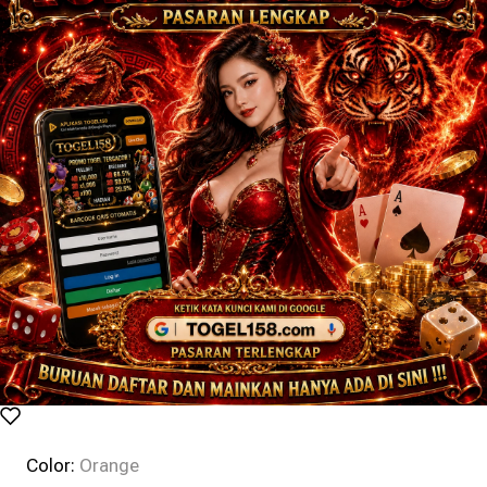
Color:
Orange