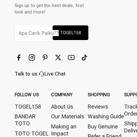
Sign up to get the best deals, first
look and more!
TOGEL158
Talk to us:
Live Chat
FOLLOW US
COMPANY
SHOPPING
SUPP
TOGEL158
About Us
Reviews
Trac
Orde
BANDAR
Our Materials
Washing Guide
TOTO
Ship
Making an
Buy Genuine
Deliv
TOTO TOGEL
Impact
Refer a Friend