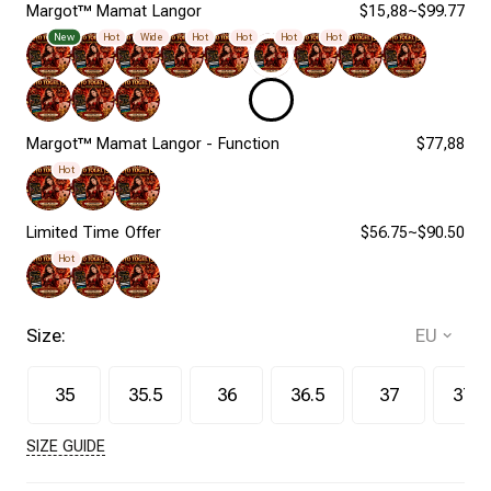
Margot™ Mamat Langor
$15,88~$99.77
New
Hot
Wide
Hot
Hot
Hot
Hot
Margot™ Mamat Langor - Function
$77,88
Hot
Limited Time Offer
$56.75~$90.50
Hot
Size:
35
35.5
36
36.5
37
37.5
SIZE GUIDE